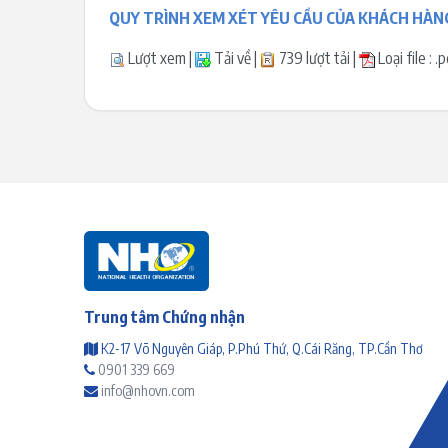
QUY TRÌNH XEM XÉT YÊU CẦU CỦA KHÁCH HÀN
Lượt xem |
Tải về |
739 lượt tải |
Loại file : 
Trung tâm Chứng nhận
K2-17 Võ Nguyên Giáp, P.Phú Thứ, Q.Cái Răng, TP.Cần Thơ
0901 339 669
info@nhovn.com