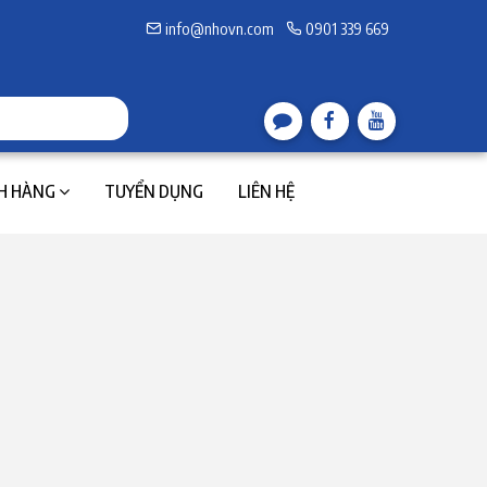
info@nhovn.com
0901 339 669
H HÀNG
TUYỂN DỤNG
LIÊN HỆ