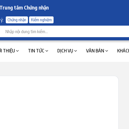
Trung tâm Chứng nhận
 ý:
Chứng nhận
Kiểm nghiệm
ỚI THIỆU
TIN TỨC
DỊCH VỤ
VĂN BẢN
KHÁC
N