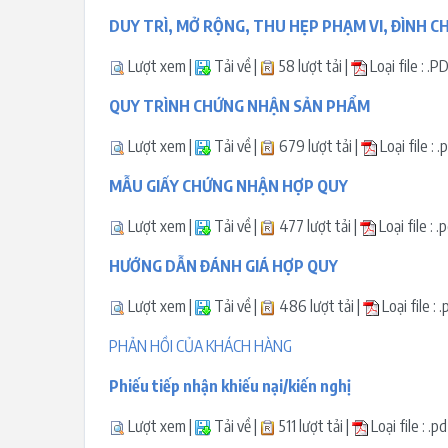
DUY TRÌ, MỞ RỘNG, THU HẸP PHẠM VI, ĐÌNH C
Lượt xem |
Tải về |
58 lượt tải |
Loại file : .
QUY TRÌNH CHỨNG NHẬN SẢN PHẨM
Lượt xem |
Tải về |
679 lượt tải |
Loại file :
MẪU GIẤY CHỨNG NHẬN HỢP QUY
Lượt xem |
Tải về |
477 lượt tải |
Loại file : 
HƯỚNG DẪN ĐÁNH GIÁ HỢP QUY
Lượt xem |
Tải về |
486 lượt tải |
Loại file :
PHẢN HỒI CỦA KHÁCH HÀNG
Phiếu tiếp nhận khiếu nại/kiến nghị
Lượt xem |
Tải về |
511 lượt tải |
Loại file : .